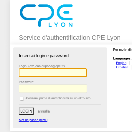
Service d'authentification CPE Lyon
Per motivi di 
Inserisci login e password
Languages:
English
L
ogin: (ex: jean.dupond@cpe.fr)
Croatian
P
assword:
A
vvisami prima di autenticarmi su un altro sito
Mot de passe perdu