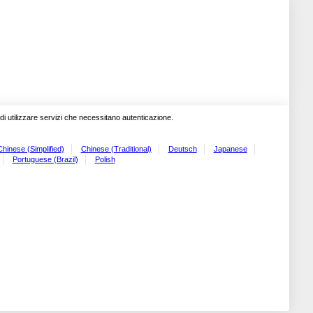
o di utilizzare servizi che necessitano autenticazione.
Chinese (Simplified)
Chinese (Traditional)
Deutsch
Japanese
Portuguese (Brazil)
Polish