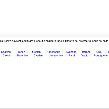
sicurezza dovresti effettuare il logout e chiudere tutte le finestre del browser quando hai finit
Spanish
French
Russian
Nederlands
Svenska
Italiano
Urdu
Czech
Slovenian
Catalan
Macedonian
Farsi
Arabic
Portuguese