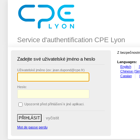
Service d'authentification CPE Lyon
Z bezpečnostní
Zadejte své uživatelské jméno a heslo
Languages:
English
U
živatelské jméno (ex: jean.dupond@cpe.fr)
Chinese (Simp
Catalan
H
eslo:
Upo
z
ornit před přihlášení k jiné aplikaci.
Mot de passe perdu