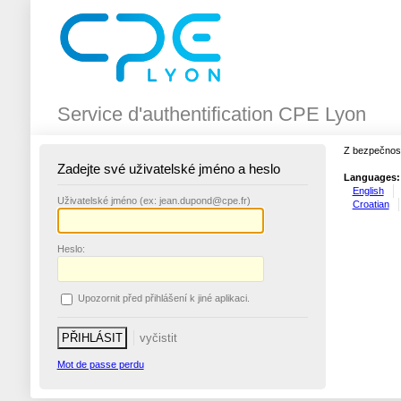
Service d'authentification CPE Lyon
Z bezpečnost
Zadejte své uživatelské jméno a heslo
Languages:
English
U
živatelské jméno (ex: jean.dupond@cpe.fr)
Croatian
H
eslo:
Upo
z
ornit před přihlášení k jiné aplikaci.
Mot de passe perdu