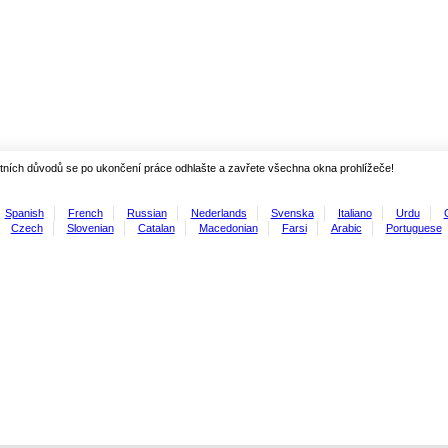
ních důvodů se po ukončení práce odhlašte a zavřete všechna okna prohlížeče!
Spanish
French
Russian
Nederlands
Svenska
Italiano
Urdu
Czech
Slovenian
Catalan
Macedonian
Farsi
Arabic
Portuguese