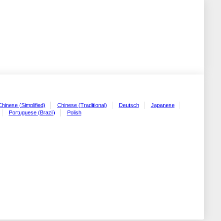
Chinese (Simplified)
Chinese (Traditional)
Deutsch
Japanese
Portuguese (Brazil)
Polish